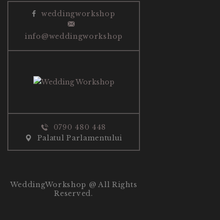
G
weddingworkshop
A
info@weddingworkshop
T
I
O
N
0790 480 448
Palatul Parlamentului
WeddingWorkshop @ All Rights
Reserved.